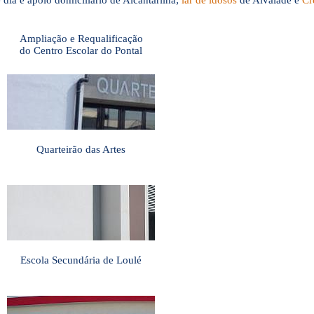
 dia e apoio domiciliário de Alcantarilha;
lar de idosos
de Alvalade e
Cr
Ampliação e Requalificação
do Centro Escolar do Pontal
Quarteirão das Artes
Escola Secundária de Loulé