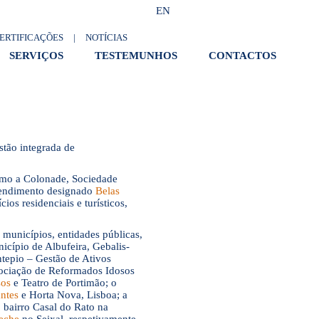
EN
ERTIFICAÇÕES
|
NOTÍCIAS
SERVIÇOS
TESTEMUNHOS
CONTACTOS
tão integrada de
como a Colonade, Sociedade
ndimento designado
Belas
os residenciais e turísticos,
, municípios, entidades públicas,
icípio de Albufeira, Gebalis-
tepio – Gestão de Ativos
sociação de Reformados Idosos
sos
e Teatro de Portimão; o
ntes
e Horta Nova, Lisboa; a
o bairro Casal do Rato na