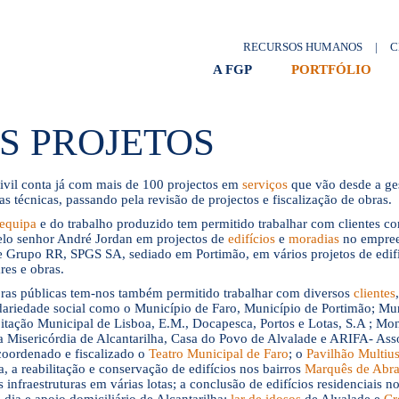
Centro de Incubação de
Empresas de Base
RECURSOS HUMANOS
|
C
Tecnológica Vasco da Gama
A FGP
PORTFÓLIO
S PROJETOS
Armazém no Parque de
Feiras e Exposições de
ivil conta já com mais de 100 projectos em
serviços
que vão desde a ges
Portimão
s técnicas, passando pela revisão de projectos e fiscalização de obras.
equipa
e do trabalho produzido tem permitido trabalhar com clientes 
pelo senhor André Jordan em projectos de
edifícios
e
moradias
no empree
 e Grupo RR, SPGS SA, sediado em Portimão, em vários projetos de edifíci
res e obras.
bras públicas tem-nos também permitido trabalhar com diversos
clientes
Edifício de Habitação
lidariedade social como o Município de Faro, Município de Portimão; Mun
Comércio e Serviços,
tação Municipal de Lisboa, E.M., Docapesca, Portos e Lotas, S.A ; Mon
designado Edifício Oriente
da Misericórdia de Alcantarilha, Casa do Povo de Alvalade e ARIFA- As
coordenado e fiscalizado o
Teatro Municipal de Faro
; o
Pavilhão Multiu
, a reabilitação e conservação de edifícios nos bairros
Marquês de Abra
s infraestruturas em várias lotas; a conclusão de edifícios residenciais n