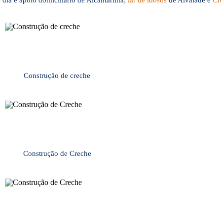
 dia e apoio domiciliário de Alcantarilha;
lar de idosos
de Alvalade e
Cr
Construção de creche
Construção de Creche