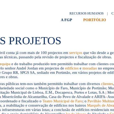
RECURSOS HUMANOS
|
C
A FGP
PORTFÓLIO
S PROJETOS
ivil conta já com mais de 100 projectos em
serviços
que vão desde a ges
s técnicas, passando pela revisão de projectos e fiscalização de obras.
equipa
e do trabalho produzido tem permitido trabalhar com clientes 
pelo senhor André Jordan em projectos de
edifícios
e
moradias
no empree
 e Grupo RR, SPGS SA, sediado em Portimão, em vários projetos de edifíci
res e obras.
bras públicas tem-nos também permitido trabalhar com diversos
clientes
lidariedade social como o Município de Faro, Município de Portimão; Mun
tação Municipal de Lisboa, E.M., Docapesca, Portos e Lotas, S.A ; Mon
da Misericórdia de Alcantarilha, Casa do Povo de Alvalade e ARIFA- As
coordenado e fiscalizado o
Teatro Municipal de Faro
; o
Pavilhão Multiu
, a reabilitação e conservação de edifícios nos bairros
Marquês de Abra
s infraestruturas em várias lotas; a conclusão de edifícios residenciais n