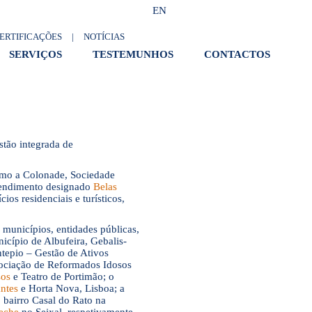
EN
ERTIFICAÇÕES
|
NOTÍCIAS
SERVIÇOS
TESTEMUNHOS
CONTACTOS
tão integrada de
como a Colonade, Sociedade
ndimento designado
Belas
os residenciais e turísticos,
, municípios, entidades públicas,
icípio de Albufeira, Gebalis-
tepio – Gestão de Ativos
sociação de Reformados Idosos
sos
e Teatro de Portimão; o
ntes
e Horta Nova, Lisboa; a
o bairro Casal do Rato na